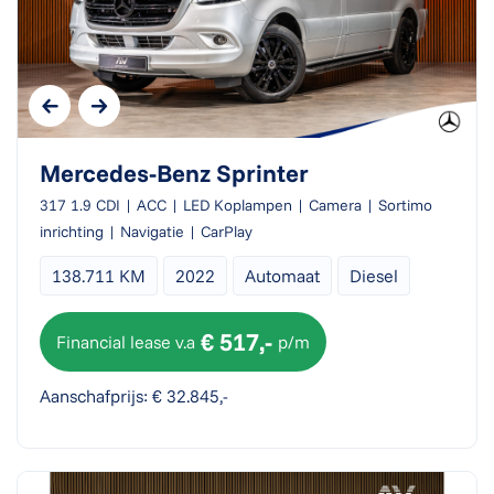
Mercedes-Benz Sprinter
317 1.9 CDI | ACC | LED Koplampen | Camera | Sortimo
inrichting | Navigatie | CarPlay
138.711 KM
2022
Automaat
Diesel
€ 517,-
Financial lease v.a
p/m
Aanschafprijs: € 32.845,-