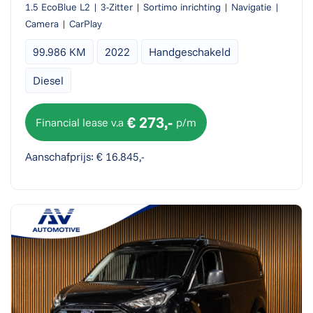
1.5 EcoBlue L2 | 3-Zitter | Sortimo inrichting | Navigatie |
Camera | CarPlay
99.986 KM
2022
Handgeschakeld
Diesel
€ 273,-
Financial lease v.a
p/m
Aanschafprijs: € 16.845,-