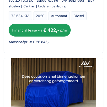
300 2.0 TDCI DC | Dubbel cabine | L+R Schuifdeur | Elek
stoelen | CarPlay | Lederen bekleding
73.584 KM
2020
Automaat
Diesel
€ 422,-
Financial lease v.a
p/m
Aanschafprijs: € 26.845,-