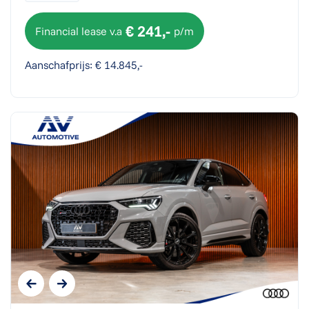
€ 241,-
Financial lease v.a
p/m
Aanschafprijs: € 14.845,-