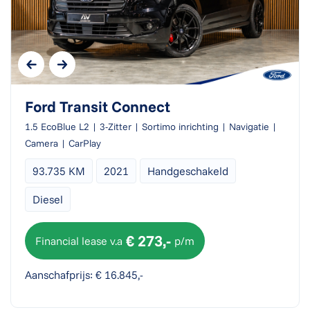
Ford Transit Connect
1.5 EcoBlue L2 | 3-Zitter | Sortimo inrichting | Navigatie |
Camera | CarPlay
93.735 KM
2021
Handgeschakeld
Diesel
€ 273,-
Financial lease v.a
p/m
Aanschafprijs: € 16.845,-