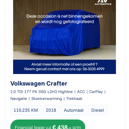
Volkswagen Crafter
2.0 TDI 177 PK DSG L3H3 Highline | ACC | CarPlay |
Navigatie | Stoelverwarming | Trekhaak
119.235 KM
2018
Automaat
Diesel
€ 438,-
Financial lease v.a
p/m