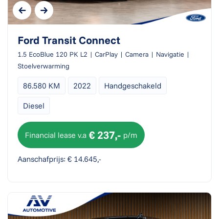
Ford Transit Connect
1.5 EcoBlue 120 PK L2 | CarPlay | Camera | Navigatie |
Stoelverwarming
86.580 KM
2022
Handgeschakeld
Diesel
€ 237,-
Financial lease v.a
p/m
Aanschafprijs: € 14.645,-