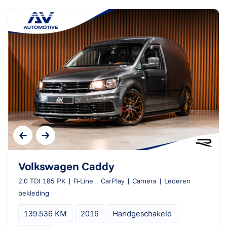
Volkswagen Caddy
2.0 TDI 185 PK | R-Line | CarPlay | Camera | Lederen
bekleding
139.536 KM
2016
Handgeschakeld