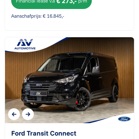
€ 273,-
Financial lease v.a
p/m
Aanschafprijs: € 16.845,-
Ford Transit Connect