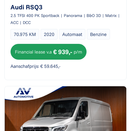
Audi RSQ3
2.5 TFSI 400 PK Sportback | Panorama | B&O 3D | Matrix |
ACC | DCC
70.975 KM
2020
Automaat
Benzine
€ 939,-
Financial lease v.a
p/m
Aanschafprijs: € 59.645,-