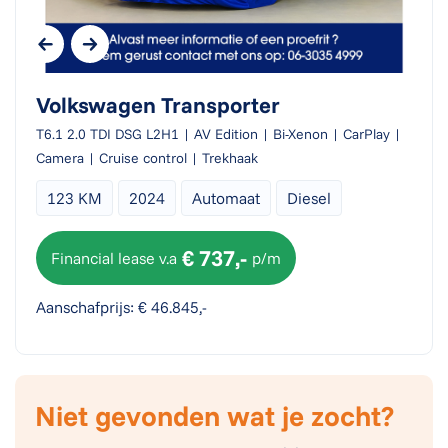
Volkswagen Transporter
T6.1 2.0 TDI DSG L2H1 | AV Edition | Bi-Xenon | CarPlay |
Camera | Cruise control | Trekhaak
123 KM
2024
Automaat
Diesel
€ 737,-
Financial lease v.a
p/m
Aanschafprijs: € 46.845,-
Niet gevonden wat je zocht?