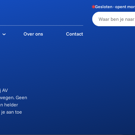
Gesloten · opent mo
e
Over ons
Contact
j AV
mwegen. Geen
n helder
 je aan toe