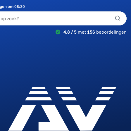
rgen om 08:30
4.8 / 5
met
156
beoordelingen